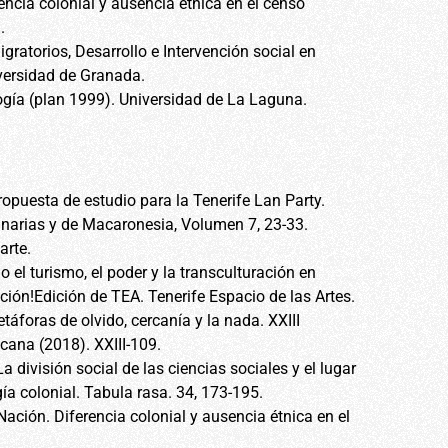
rencia colonial y ausencia étnica en el censo
a.
ratorios, Desarrollo e Intervención social en
versidad de Granada.
gía (plan 1999). Universidad de La Laguna.
ropuesta de estudio para la Tenerife Lan Party.
anarias y de Macaronesia, Volumen 7, 23-33.
arte.
el turismo, el poder y la transculturación en
ión!Edición de TEA. Tenerife Espacio de las Artes.
táforas de olvido, cercanía y la nada. XXIII
cana (2018). XXIII-109.
a división social de las ciencias sociales y el lugar
ía colonial. Tabula rasa. 34, 173-195.
 Nación. Diferencia colonial y ausencia étnica en el