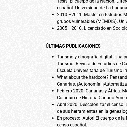
Tesis: El cuerpo de la Nación. Dife
español. Universidad de La Lagun
2010 –2011. Máster en Estudios Mig
grupos vulnerables (MEMDIS). Uni
2005 –2010. Licenciado en Sociolo
ÚLTIMAS PUBLICACIONES
Turismo y etnografía digital. Una p
Turismo. Revista de Estudios de C
Escuela Universitaria de Turismo Iri
What about the hardcore? Pensando 
Canarias. ¡Autonomía! ¡Automatizac
Febrero 2020. Canarias y África. Me
Coloquio de Historia Canario-Ameri
Abril 2020. Descolonizar el censo. L
de sus herramientas en la genealog
En proceso: [Autor] El cuerpo de la
censo español.